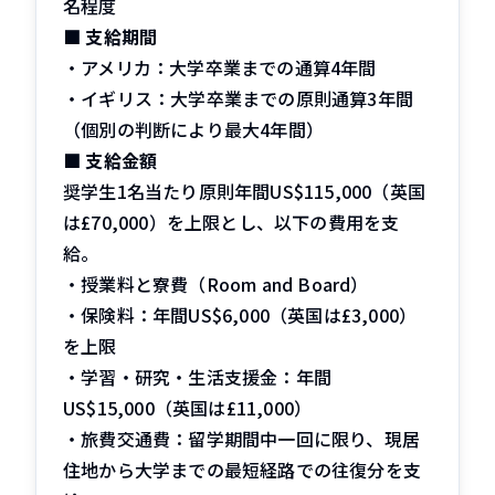
名程度
■
支給期間
・アメリカ：大学卒業までの通算4年間
・イギリス：大学卒業までの原則通算3年間
（個別の判断により最大4年間）
■
支給金額
奨学生1名当たり原則年間US
$115,000（英国
は£70,000）を上限とし、以下の費用を支
給。
・授業料と寮費（Room and Board）
・保険料：年間US$
6,000（英国は£3,000）
を上限
・学習・研究・生活支援金：年間
US$15,000（英国は£11,000）
・旅費交通費：留学期間中一回に限り、現居
住地から大学までの最短経路での往復分を支