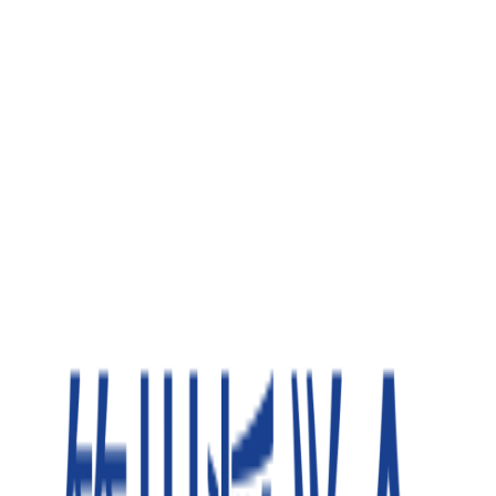
国）または3年間（英国）にわたって支援します。2026年度
の秋期募集は2026年7月17日〜8月17日正午（JST）を予定。
次回応募検討用にプログラム概要を掲載しています。
選考スケジュール
募集期間
:
2026年7月17日 ~ 2026年8月17日
選考結果発表日
:
2026年9月中
■ 対象者
日本国籍を有する者。年齢制限・所得制限はなし。2027年6
月末日までに高等学校またはこれに相応する教育機関を卒
業予定、もしくはすでに卒業した者。財団が指定する米
国・英国の大学への入学許可を得た者で、2027年秋に第一
学年への入学を目指す者。専攻分野の指定はなし。
■ 指定大学