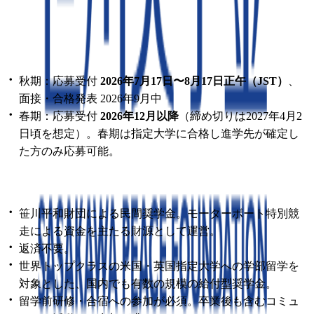
米国大学：卒業までの通算4年間／英国大学：卒業までの通
算3年間
■ 募集状況（2026年度）
秋期：応募受付
2026年7月17日〜8月17日正午（JST）
、
面接・合格発表 2026年9月中
春期：応募受付
2026年12月以降
（締め切りは2027年4月2
日頃を想定）。春期は指定大学に合格し進学先が確定し
た方のみ応募可能。
■ プログラムの特徴
笹川平和財団による民間奨学金。モーターボート特別競
走による資金を主たる財源として運営。
返済不要。
世界トップクラスの米国・英国指定大学への学部留学を
対象とした、国内でも有数の規模の給付型奨学金。
留学前研修・合宿への参加が必須。卒業後も含むコミュ