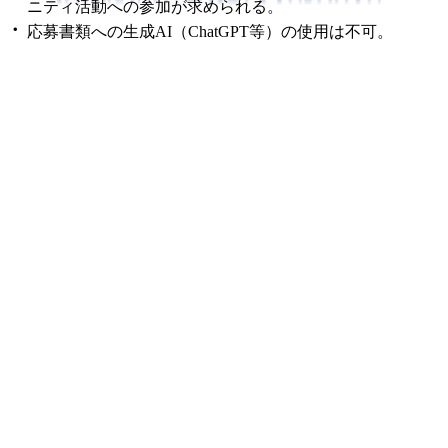
ニティ活動への参加が求められる。
応募書類への生成AI（ChatGPT等）の使用は不可。
■ 次回募集について
秋期は主に早期出願者や準備が整っている方を対象。秋期
で面接対象とならなかった場合、希望すれば春期に再審査
される。大学出願・推薦状の準備には数か月かかるため、
早めの情報収集を推奨します。
■ 公式情報 募集要項・FAQ・応募書類は
笹川奨学金公式サ
イト
をご確認ください。
公式サイトで詳しく見る
組織情報
公益財団法人 笹川平和財団（THE SASAKAWA PEACE