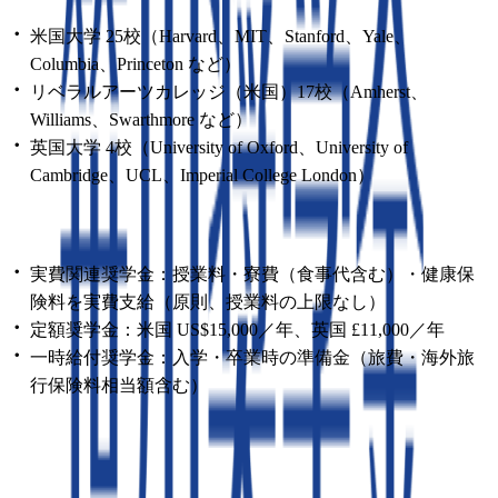
米国大学 25校（Harvard、MIT、Stanford、Yale、
Columbia、Princeton など）
リベラルアーツカレッジ（米国）17校（Amherst、
Williams、Swarthmore など）
英国大学 4校（University of Oxford、University of
Cambridge、UCL、Imperial College London）
■ 支給内容
実費関連奨学金：授業料・寮費（食事代含む）・健康保
険料を実費支給（原則、授業料の上限なし）
定額奨学金：米国 US$15,000／年、英国 £11,000／年
一時給付奨学金：入学・卒業時の準備金（旅費・海外旅
行保険料相当額含む）
■ 支給期間